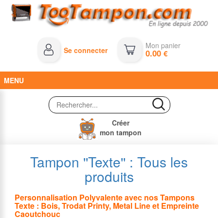
Mon panier
Se connecter
0.00
€
MENU
Créer
mon tampon
Tampon ''Texte'' : Tous les
produits
Personnalisation Polyvalente avec nos Tampons
Texte : Bois, Trodat Printy, Metal Line et Empreinte
Caoutchouc