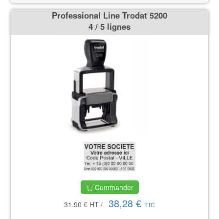
Professional Line Trodat 5200
4 / 5 lignes
Commander
38,28 €
31.90 €
HT
/
TTC