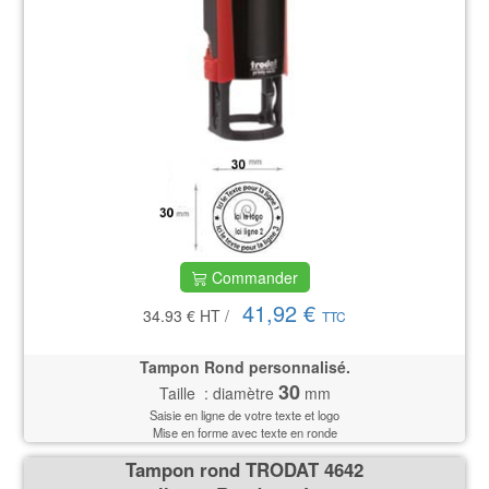
Commander
41,92 €
34.93 €
HT
/
TTC
Tampon Rond personnalisé.
30
Taille : diamètre
mm
Saisie en ligne de votre texte et logo
Mise en forme avec texte en ronde
Tampon rond TRODAT 4642