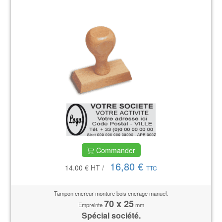
Commander
16,80 €
14.00 €
HT
/
TTC
Tampon encreur monture bois encrage manuel.
70 x 25
Empreinte
mm
Spécial société.