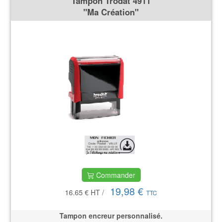
Tampon Trodat 4911
''Ma Création''
Commander
19,98 €
16.65 €
HT
/
TTC
Tampon encreur personnalisé.