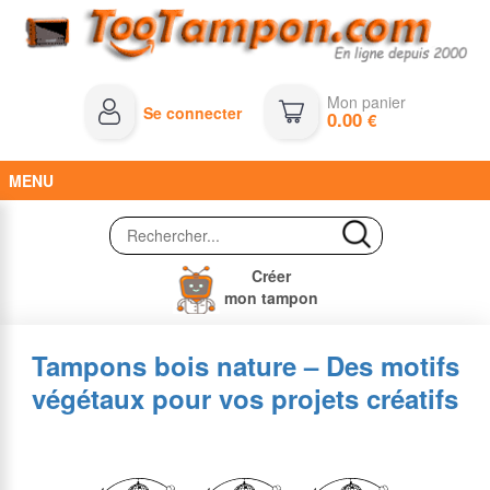
Mon panier
Se connecter
0.00
€
MENU
Créer
mon tampon
Tampons bois nature – Des motifs
végétaux pour vos projets créatifs