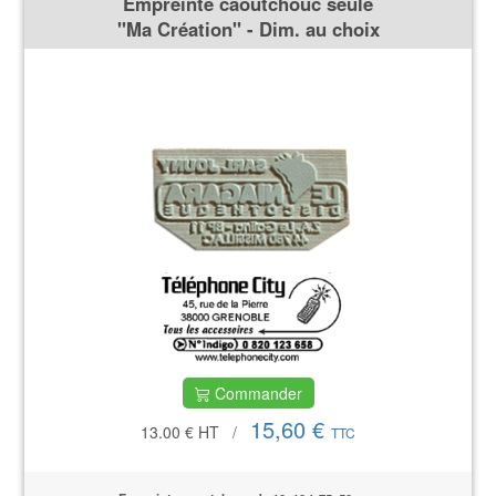
Empreinte caoutchouc seule
''Ma Création'' - Dim. au choix
Commander
15,60 €
13.00 €
HT
/
TTC