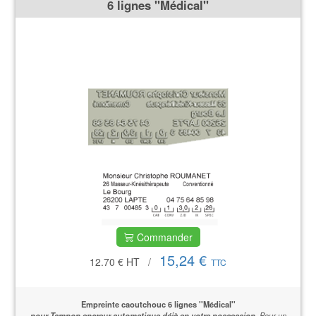
6 lignes ''Médical''
Commander
15,24 €
12.70 €
HT
/
TTC
Empreinte caoutchouc 6 lignes ''Médical''
pour Tampon encreur automatique déjà en votre possession
.
Pour un