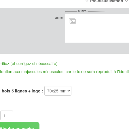
Pré-visualisation
68mm
25mm
ifiez (et corrigez si nécessaire)
n aux majuscules minuscules, car le texte sera reproduit à l'identi
bois 5 lignes + logo :
é
Ajouter au panier