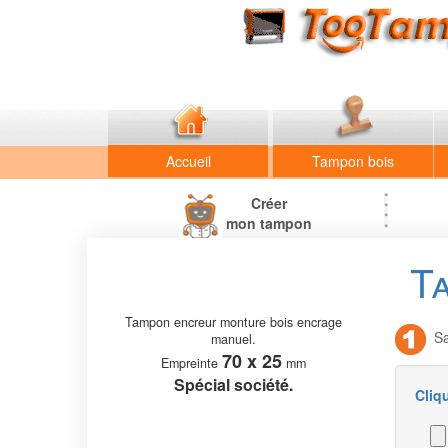
Accueil
Tampon bois
Créer
mon tampon
T
Tampon encreur monture bois encrage
Sai
manuel.
70 x 25
Empreinte
mm
Spécial société.
Cliq