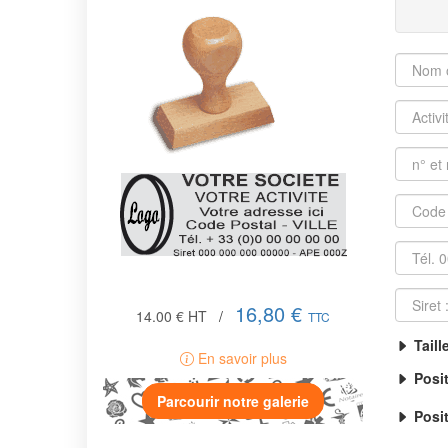
16,80 €
14.00 €
HT
/
TTC
Taill
En savoir plus
Posi
Parcourir notre galerie
Posit