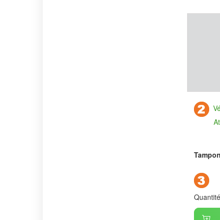
Vér
Attentio
Tampon 
Quantit