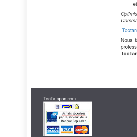
et
Optimis
Comman
Tootam
Nous fa
profess
TooTamp
TooTampon.com