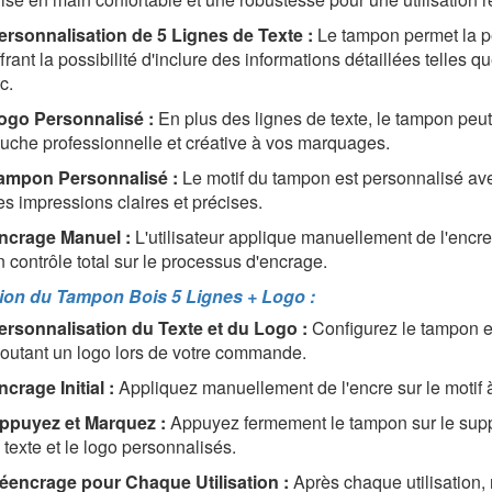
ersonnalisation de 5 Lignes de Texte :
Le tampon permet la pe
ffrant la possibilité d'inclure des informations détaillées telle
c.
ogo Personnalisé :
En plus des lignes de texte, le tampon peut
ouche professionnelle et créative à vos marquages.
ampon Personnalisé :
Le motif du tampon est personnalisé avec
es impressions claires et précises.
ncrage Manuel :
L'utilisateur applique manuellement de l'encre 
n contrôle total sur le processus d'encrage.
ation du Tampon Bois 5 Lignes + Logo :
ersonnalisation du Texte et du Logo :
Configurez le tampon en
joutant un logo lors de votre commande.
ncrage Initial :
Appliquez manuellement de l'encre sur le motif à
ppuyez et Marquez :
Appuyez fermement le tampon sur le suppor
 texte et le logo personnalisés.
éencrage pour Chaque Utilisation :
Après chaque utilisation,