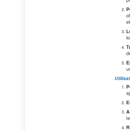
P
o
et
L
t
T
d
E
u
Utilis
P
a
E
A
le
R