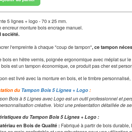
te 5 lignes + logo - 70 x 25 mm.
 encreur monture bois encrage manuel.
 société.
crer l'empreinte à chaque "coup de tampon"
, c
e tampon nécess
 bois en hêtre vernis, poignée ergonomique avec méplat sur le
bois est un tampon économique, ce produit pas cher est person
on est livré avec la monture en bois, et le timbre personnalisé, n
tation du
Tampon Bois 5 Lignes + Logo
:
on Bois à 5 Lignes avec Logo est un outil professionnel et perso
personnalisation créative. Voici une présentation détaillée de ses
éristiques du Tampon Bois 5 Lignes + Logo :
atériau en Bois de Qualité :
Fabriqué à partir de bois durable, 
rise en main confortable et une robustesse pour une utilisation r