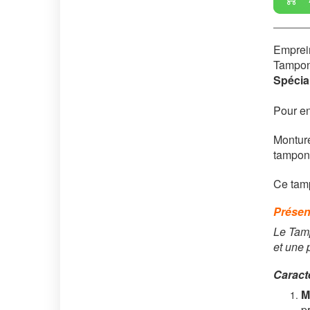
Emprein
Tampon
Spécial
Pour en
Monture
tampon 
Ce tamp
Présen
Le Tamp
et une 
Caract
M
p