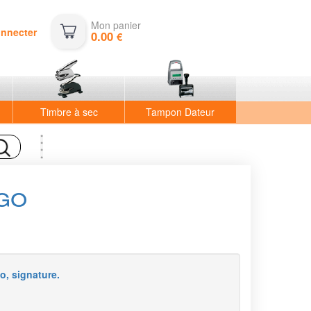
Mon panier
onnecter
0.00
€
Timbre à sec
Tampon Dateur
go
o, signature.