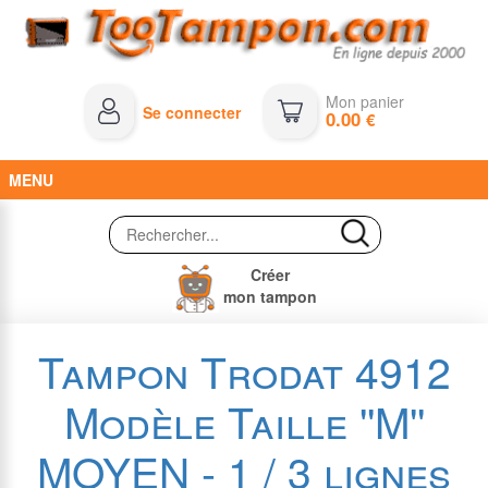
Mon panier
Se connecter
0.00
€
MENU
Créer
mon tampon
Tampon Trodat 4912
Modèle Taille ''M''
MOYEN - 1 / 3 lignes