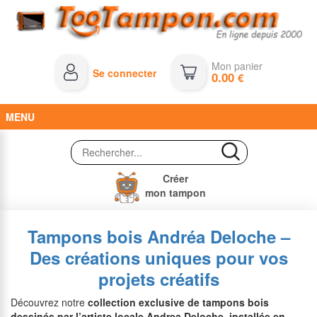
Mon panier
Se connecter
0.00
€
MENU
Créer
mon tampon
Tampons bois Andréa Deloche –
Des créations uniques pour vos
projets créatifs
Découvrez notre
collection exclusive de tampons bois
dessinés par l’artiste locale Andrea Deloche, installée en