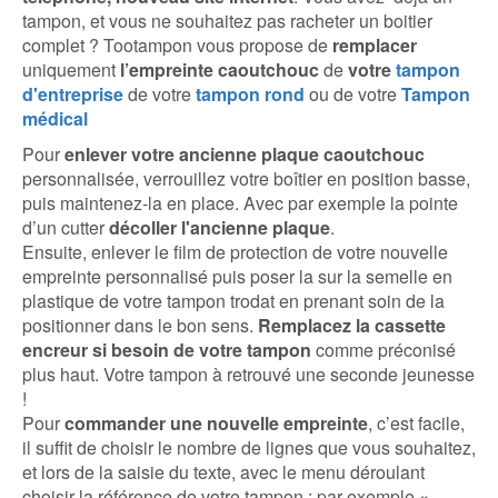
tampon, et vous ne souhaitez pas racheter un boitier
complet ? Tootampon vous propose de
remplacer
uniquement
l’empreinte caoutchouc
de
votre
tampon
d'entreprise
de votre
tampon rond
ou de votre
Tampon
médical
Pour
enlever votre ancienne plaque caoutchouc
personnalisée, verrouillez votre boîtier en position basse,
puis maintenez-la en place. Avec par exemple la pointe
d’un cutter
décoller l'ancienne plaque
.
Ensuite, enlever le film de protection de votre nouvelle
empreinte personnalisé puis poser la sur la semelle en
plastique de votre tampon trodat en prenant soin de la
positionner dans le bon sens.
Remplacez la cassette
encreur si besoin de votre tampon
comme préconisé
plus haut. Votre tampon à retrouvé une seconde jeunesse
!
Pour
commander une nouvelle empreinte
, c’est facile,
il suffit de choisir le nombre de lignes que vous souhaitez,
et lors de la saisie du texte, avec le menu déroulant
choisir la référence de votre tampon : par exemple «