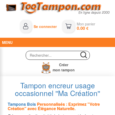
Mon panier
Se connecter
0.00
€
MENU
Créer
mon tampon
Tampon encreur usage
occasionnel ''Ma Création''
Tampons Bois
Personnalisés : Exprimez "Votre
Création" avec Élégance Naturelle.