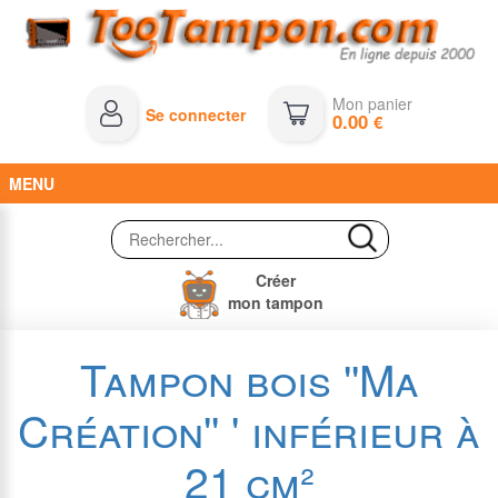
Mon panier
Se connecter
0.00
€
MENU
Créer
mon tampon
Tampon bois ''Ma
Création'' ' inférieur à
21 cm²