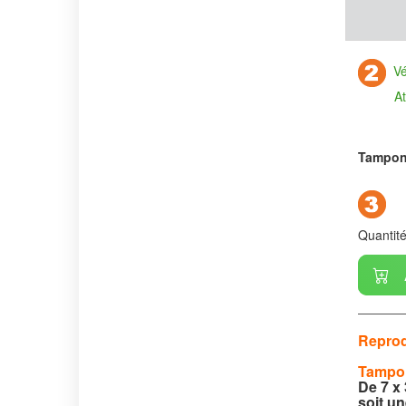
Vér
Attentio
Tampon 
Quantit
Reprod
Tampon
De 7 x 
soit un