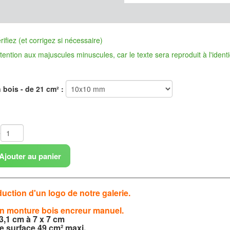
ifiez (et corrigez si nécessaire)
n aux majuscules minuscules, car le texte sera reproduit à l'identi
bois - de 21 cm² :
é
Ajouter au panier
uction d'un logo de notre galerie.
 monture bois encreur manuel.
3,1 cm à 7 x 7 cm
e surface 49 cm² maxi.