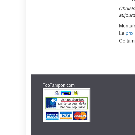
Choisis
aujourd
Monture
Le
prix
Ce tamp
TooTampon.com