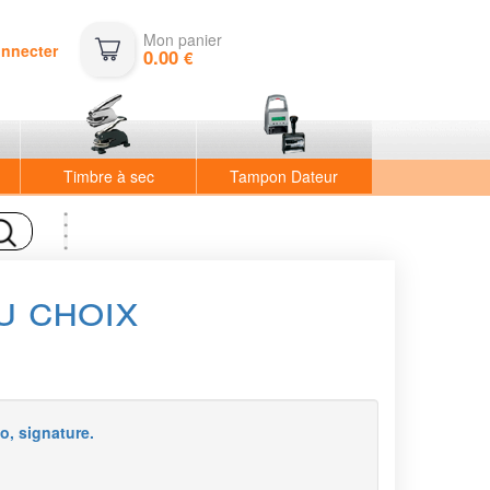
Mon panier
onnecter
0.00
€
Timbre à sec
Tampon Dateur
u choix
o, signature.