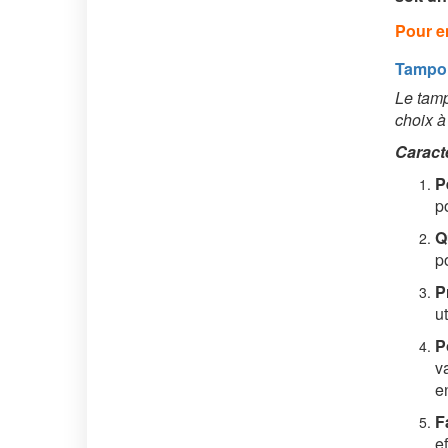
Pour e
Tampon
Le tamp
choix à
Caracté
P
p
Q
p
P
u
P
v
e
Fa
e