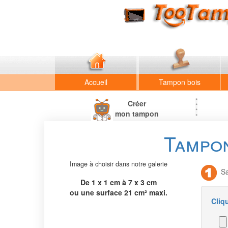
Accueil
Tampon bois
Créer
mon tampon
Tampon
Image à choisir dans notre galerie
Sai
De 1 x 1 cm à 7 x 3 cm
ou une surface 21 cm² maxi.
Cliq