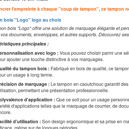
ncrer l'empreinte à chaque "coup de tampon"
, c
e tampon né
 bois ''Logo'' logo au choix
on bois "Logo" offre une solution de marquage élégante et pers
 vos documents, enveloppes, et autres supports. Découvrez ses c
ristiques principales :
ersonnalisation avec logo :
Vous pouvez choisir parmi une sél
our ajouter une touche distinctive à vos marquages.
ualité du tampon bois :
Fabriqué en bois de qualité, ce tampon 
our un usage à long terme.
récision de marquage :
Le tampon en caoutchouc garantit des 
tilisation, permettant une présentation professionnelle.
olyvalence d'application :
Que ce soit pour un usage personne
ariété d'applications telles que le marquage de courrier, de docume
ncore.
cilité d'utilisation :
Son design ergonomique et sa prise en main 
fficace, même sur de longues périodes.