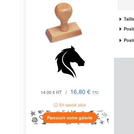
Taill
Posi
Posit
16,80 €
14.00 €
HT
/
TTC
En savoir plus
Parcourir notre galerie