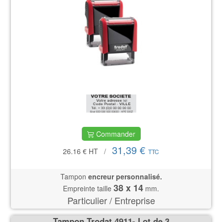
Commander
31,39 €
26.16 €
HT
/
TTC
Tampon
encreur personnalisé.
38 x 14
Empreinte taille
mm.
Particulier / Entreprise
Tampon Trodat 4911- Lot de 3