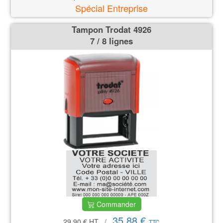
Spécial Entreprise
Tampon Trodat 4926
7 / 8 lignes
Commander
35,88 €
29.90 €
HT
/
TTC