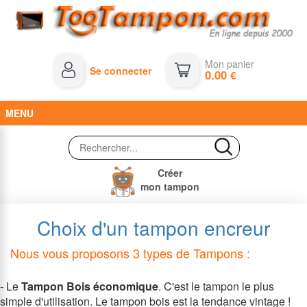
Mon panier
Se connecter
0.00
€
MENU
Créer
mon tampon
Choix d'un tampon encreur
Nous vous proposons 3 types de Tampons :
- Le
Tampon Bois économique
. C'est le tampon le plus
simple d'utilisation.
Le tampon bois est la tendance vintage !