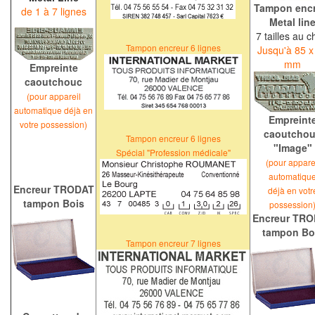
Tampon encr
de 1 à 7 lignes
Metal lin
7 tailles au c
Tampon encreur
6 lignes
Jusqu'à 85 x
mm
Empreinte
caoutchouc
(pour appareil
automatique déjà en
Empreint
votre possession)
caoutcho
Tampon encreur
6 lignes
"Image"
Spécial "Profession médicale"
(pour appare
automatiqu
Encreur TRODAT
déjà en votr
tampon Bois
possession
Encreur TR
tampon Bo
Tampon encreur
7 lignes