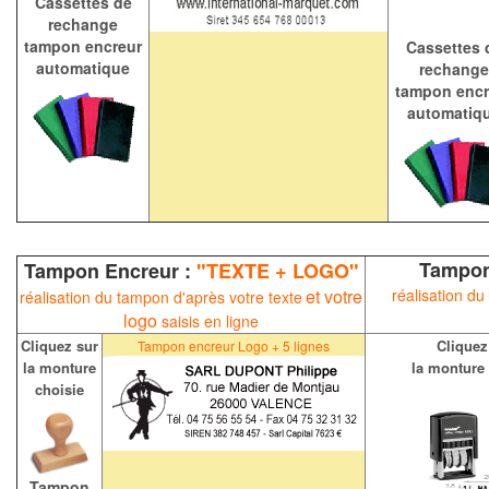
Cassettes de
rechange
tampon encreur
Cassettes 
automatique
rechange
tampon encr
automatiq
Tampon
Tampon Encreur :
"TEXTE + LOGO"
et votre
réalisation du
réalisation du tampon d'après votre texte
logo
saisis en ligne
Cliquez sur
Cliquez
Tampon encreur
Logo + 5 lignes
la monture
la monture 
choisie
Tampon