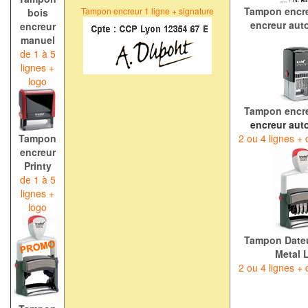
Tampon encre
Tampon encreur
1 ligne + signature
bois
encreur aut
encreur
manuel
de 1 à 5
lignes +
logo
Tampon encre
encreur aut
Tampon
2 ou 4 lignes + 
encreur
Printy
de 1 à 5
lignes +
logo
Tampon Dateu
Metal 
2 ou 4 lignes + 