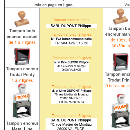
mis en page en ligne.
Vou
Tampon encreur 1ligne
Tampon bo
Tampon bois
encreur man
Tampon encreur
2 lignes
encreur manuel
de 10x10 
de 1 à 7 lignes
60x50mm
Tampon encreur
3 lignes
Tampon encreur
Tampon encr
Trodat Printy
Trodat Prin
1 à 7 lignes
9 tailles au c
Tampon encreur 4 lignes
Tampon encreur
5 lignes
Tampon encreur
Metal Line