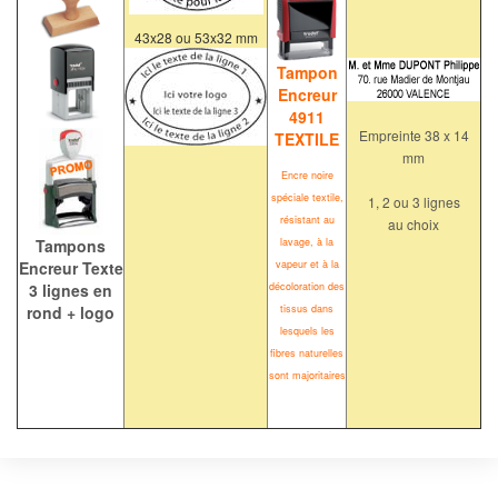
43x28 ou 53x32 mm
Tampon
Encreur
4911
Empreinte 38 x 14
TEXTILE
mm
Encre noire
spéciale textile,
1, 2 ou 3 lignes
résistant au
au choix
Tampons
lavage, à la
Encreur Texte
vapeur et à la
3 lignes en
décoloration des
rond + logo
tissus dans
lesquels les
fibres naturelles
sont majoritaires