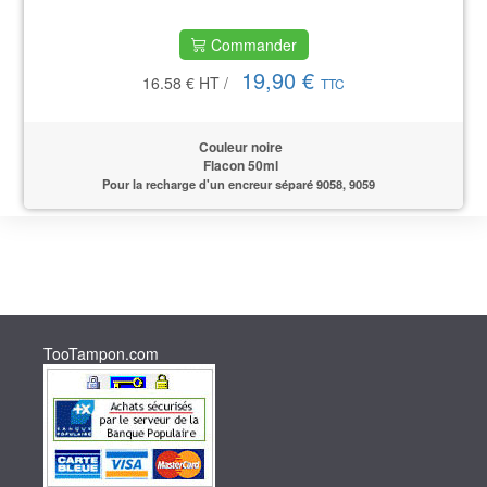
Commander
19,90 €
16.58 €
HT
/
TTC
Couleur noire
Flacon 50ml
Pour la recharge d'un encreur séparé 9058, 9059
TooTampon.com