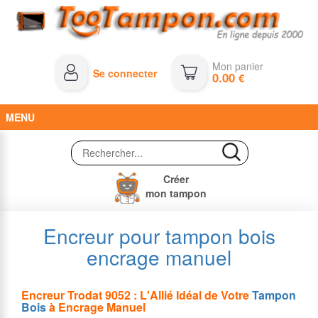
Mon panier
Se connecter
0.00
€
MENU
Créer
mon tampon
Encreur pour tampon bois
encrage manuel
Encreur Trodat 9052 : L'Allié Idéal de Votre
Tampon
Bois
à Encrage Manuel