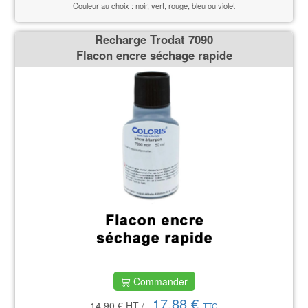
Couleur au choix : noir, vert, rouge, bleu ou violet
Recharge Trodat 7090
Flacon encre séchage rapide
Commander
17,88 €
14.90 €
HT
/
TTC