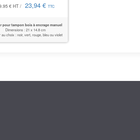
23,94 €
9.95 €
HT
/
TTC
r pour tampon bois à encrage manuel
Dimensions : 21 x 14.8 cm
au choix : noir, vert, rouge, bleu ou violet