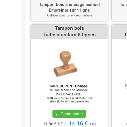
Tampon bois à encrage manuel
Tam
Empreinte sur 1 ligne
A utiliser avec un encreur séparé
Tampon bois
Taille standard 5 lignes
T
Commander
14,16 €
11.80 €
HT
/
1
TTC