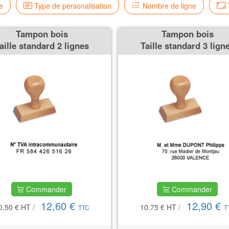
e
Type de personalisation
Nombre de ligne
T
Tampon bois
Tampon bois
aille standard 2 lignes
Taille standard 3 lign
Commander
Commander
12,60 €
12,90 €
0.50 €
HT
/
10.75 €
HT
/
TTC
T