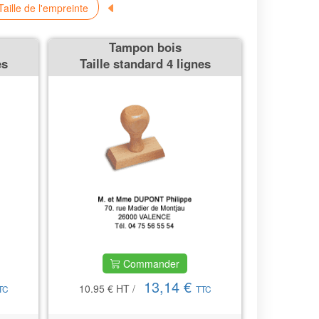
aille de l'empreinte
Tampon bois
es
Taille standard 4 lignes
Commander
13,14 €
10.95 €
HT
/
TC
TTC