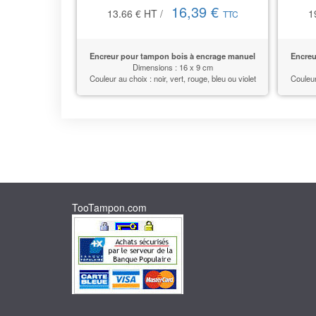
16,39 €
13.66 €
HT
/
1
TTC
Encreur pour tampon bois à encrage manuel
Encreu
Dimensions : 16 x 9 cm
Couleur au choix : noir, vert, rouge, bleu ou violet
Couleur 
TooTampon.com