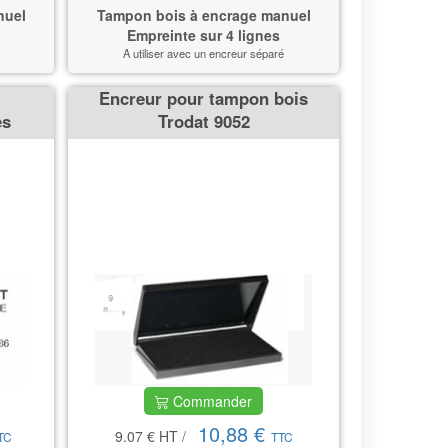
nuel
Tampon bois à encrage manuel
Empreinte sur 4 lignes
A utiliser avec un encreur séparé
Encreur pour tampon bois
es
Trodat 9052
Commander
10,88 €
9.07 €
HT
/
TC
TTC