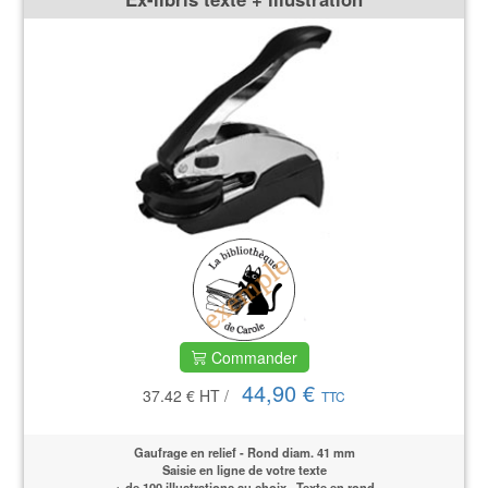
Commander
44,90 €
37.42 €
HT
/
TTC
Gaufrage en relief - Rond diam. 41 mm
Saisie en ligne de votre texte
+ de 100 illustrations au choix . Texte en rond