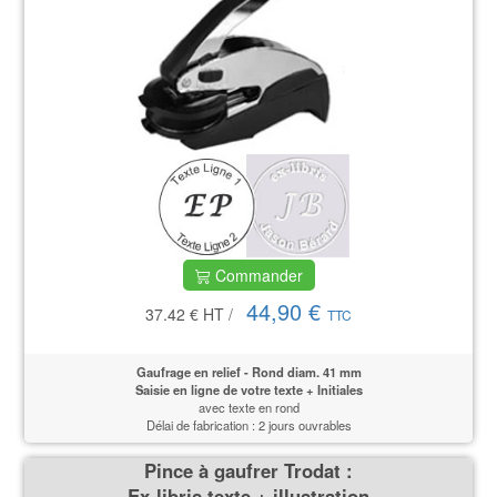
Commander
44,90 €
37.42 €
HT
/
TTC
Gaufrage en relief - Rond diam. 41 mm
Saisie en ligne de votre texte + Initiales
avec texte en rond
Délai de fabrication : 2 jours ouvrables
Pince à gaufrer Trodat :
Ex-libris texte + illustration