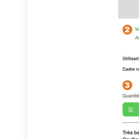
Vér
Attentio
Utilisat
Cadre r
Quantit
Très be