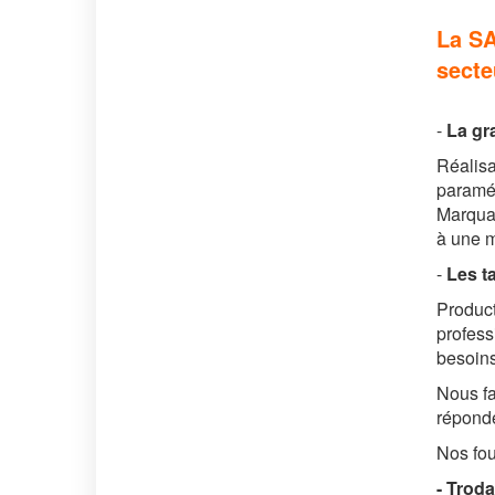
La SA
secte
-
La g
r
Réalisa
paraméd
Marquag
à une m
-
Les 
Producti
profess
besoins
Nous fa
réponde
Nos fou
- Troda