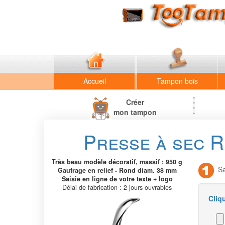
Accueil
Tampon bois
Créer
mon tampon
Presse à sec R
Très beau modèle décoratif, massif : 950 g
Sai
Gaufrage en relief - Rond diam. 38 mm
Saisie en ligne de votre texte + logo
Délai de fabrication : 2 jours ouvrables
Cliq