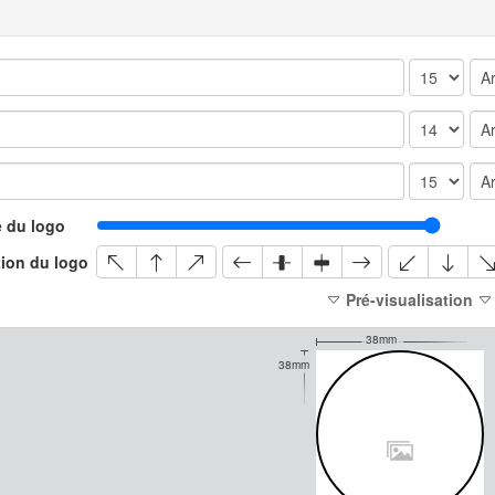
e du logo
tion du logo
Pré-visualisation
38mm
38mm