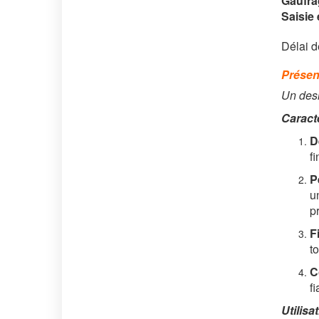
Gaufra
Saisie 
Délai d
Présen
Un desi
Caract
D
f
P
u
p
F
t
C
f
Utilisa