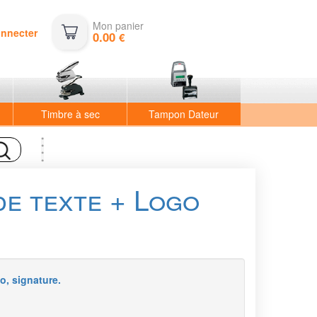
Mon panier
onnecter
0.00
€
Timbre à sec
Tampon Dateur
de texte + Logo
o, signature.