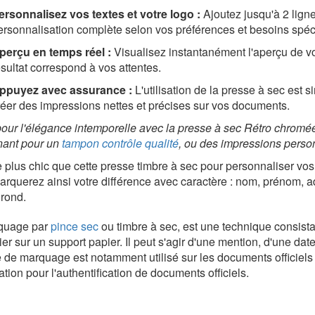
ersonnalisez vos textes et votre logo :
Ajo
utez jusqu'à 2 lign
ersonnalisation complète selon vos préférences et besoins spéc
perçu en temps réel :
Visualisez instantanément l'aperçu de vo
ésultat correspond à vos attentes.
ppuyez avec assurance :
L'utilisation de la presse à sec est
réer des impressions nettes et précises sur vos documents.
our l'élégance intemporelle avec la presse à sec Rétro chrom
nant pour un
tampon contrôle qualité
, ou des impressions person
 plus chic que cette presse timbre à sec pour personnaliser vos 
rquerez ainsi votre différence avec caractère : nom, prénom, ad
rond.
quage par
pince sec
ou timbre à sec, est une technique consistan
ier sur un support papier. Il peut s'agir d'une mention, d'une date
 de marquage est notamment utilisé sur les documents officiel
ation pour l'authentification de documents officiels.