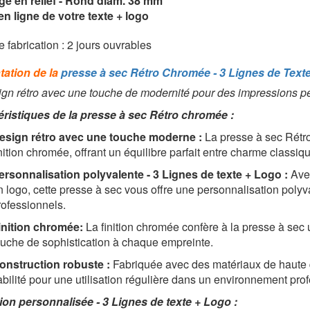
ge en relief - Rond diam. 38 mm
en ligne de votre texte + logo
e fabrication : 2 jours ouvrables
tation de la
presse à sec Rétro Chromée - 3 Lignes de Text
gn rétro avec une touche de modernité pour des impressions pe
éristiques de la presse à sec Rétro chromée :
esign rétro avec une touche moderne :
La presse à sec Rétro
inition chromée, offrant un équilibre parfait entre charme classi
ersonnalisation polyvalente - 3 Lignes de texte + Logo :
Avec
n logo, cette presse à sec vous offre une personnalisation poly
rofessionnels.
inition chromée:
La finition chromée confère à la presse à sec 
ouche de sophistication à chaque empreinte.
onstruction robuste :
Fabriquée avec des matériaux de haute qua
iabilité pour une utilisation régulière dans un environnement pro
tion personnalisée - 3 Lignes de texte + Logo :