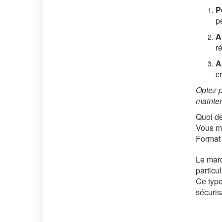
P
p
A
r
A
c
Optez p
mainte
Quoi de
Vous ma
Format 
Le mar
particul
Ce type
sécuris