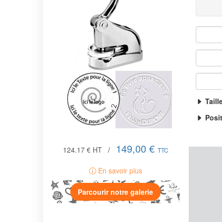
Taill
Posi
149,00 €
124.17 €
HT
/
TTC
En savoir plus
Parcourir notre galerie