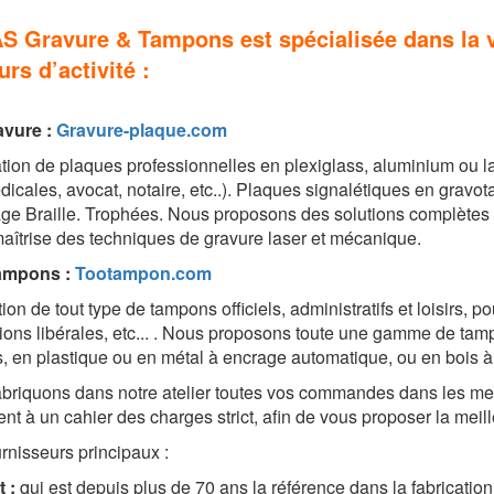
S Gravure & Tampons est spécialisée dans la v
urs d’activité :
avure
:
Gravure-plaque.com
tion de plaques professionnelles en plexiglass, aluminium ou la
icales, avocat, notaire, etc..). Plaques signalétiques en gravota
e Braille. Trophées. Nous proposons des solutions complètes pou
aîtrise des techniques de gravure laser et mécanique.
tampons
:
Tootampon.com
on de tout type de tampons officiels, administratifs et loisirs, po
ions libérales, etc... . Nous proposons toute une gamme de tam
, en plastique ou en métal à encrage automatique, ou en bois à
briquons dans notre atelier toutes vos commandes dans les mei
nt à un cahier des charges strict, afin de vous proposer la meill
rnisseurs principaux :
t :
qui est depuis plus de 70 ans la référence dans la fabricati