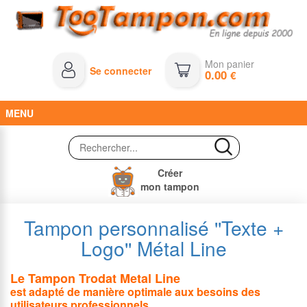
Mon panier
Se connecter
0.00
€
MENU
Créer
mon tampon
Tampon personnalisé ''Texte +
Logo'' Métal Line
Le Tampon Trodat Metal Line
est adapté de manière optimale aux besoins des
utilisateurs professionnels.