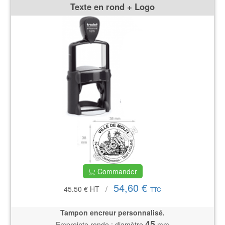
Texte en rond + Logo
Commander
54,60 €
45.50 €
HT
/
TTC
Tampon encreur personnalisé.
45
Empreinte ronde : diamètre
mm