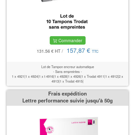
Commander
157,87 €
131.56 €
HT
/
TTC
Lot de Tampon encreur automatique
- Sans empreintes -
1 x 4921|1 x 4924|1 x t 4916|1 x 4928|1 x 4926|1 x Trodat 4911|1 x 4912|2 x
4913|1 x Trodat 4915|
Frais expédition
Lettre performance suivie jusqu'à 50g