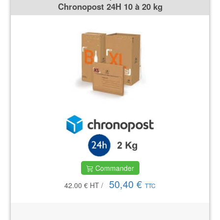
Chronopost 24H 10 à 20 kg
Commander
50,40 €
42.00 €
HT
/
TTC