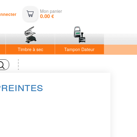
Mon panier
onnecter
0.00
€
Timbre à sec
Tampon Dateur
preintes