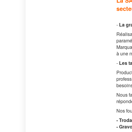
La SA
secte
-
La g
r
Réalisa
paraméd
Marquag
à une m
-
Les 
Producti
profess
besoins
Nous fa
réponde
Nos fou
- Troda
- Grav