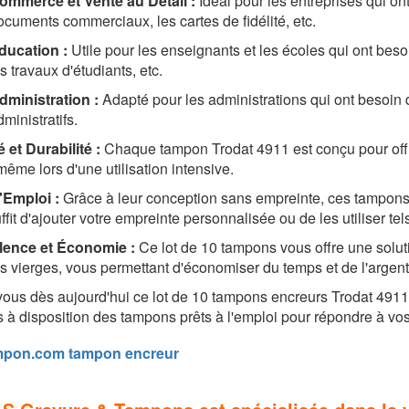
ommerce et Vente au Détail :
Idéal pour les entreprises qui o
ocuments commerciaux, les cartes de fidélité, etc.
ducation :
Utile pour les enseignants et les écoles qui ont bes
s travaux d'étudiants, etc.
dministration :
Adapté pour les administrations qui ont besoin
ministratifs.
é et Durabilité :
Chaque tampon Trodat 4911 est conçu pour offrir
même lors d'une utilisation intensive.
l'Emploi :
Grâce à leur conception sans empreinte, ces tampons son
ffit d'ajouter votre empreinte personnalisée ou de les utiliser te
lence et Économie :
Ce lot de 10 tampons vous offre une solut
 vierges, vous permettant d'économiser du temps et de l'argent 
vous dès aujourd'hui ce lot de 10 tampons encreurs Trodat 4911
s à disposition des tampons prêts à l'emploi pour répondre à v
pon.com tampon encreur