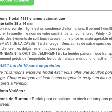
Ajouter au panier
ons Trodat 4911 encreur automatique
te taille 38 x 14 mm
n encreur de 1 ligne est un condensé d’informations, Il permet l’identi
gurer l'essentiel : le nom de votre société. Le tampon encreur Printy 4
e, des éléments de soft-touch assurent une prise en main agréable e
ENT DE LA CASSETTE d'encrage : Deux zones de saisie spéciales per
r d’encre : les doigts restent toujours propres.
NNEMENT EXACT DE L’EMPREINTE : La fenêtre panoramique transpare
nement précis de l’empreinte, les bords transparents du fond facilitent 
 4911 Lot de 10 sans empreintes
de 10 tampons encreurs Trodat 4911 vous offre une solution poly
e. Chaque tampon est fourni sans empreinte, ce qui en fait un 
prêts à l'emploi.
tions Variées :
tock de Bureau :
Parfait pour constituer un stock de tampons p
ureau.