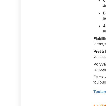
C
d
É
le
A
ad
Fiabilit
terme, 
Prêt à 
vous su
Polyva
tampons
Offrez-
toujour
Tootam