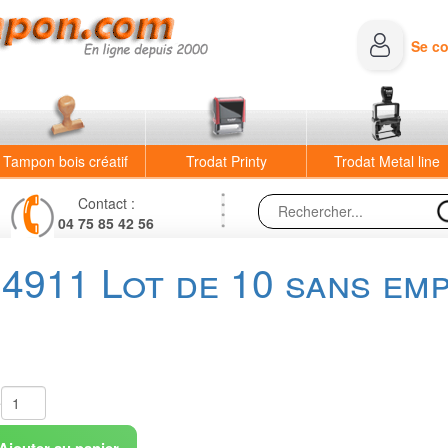
Se c
Tampon bois créatif
Trodat Printy
Trodat Metal line
Contact :
04 75 85 42 56
4911 Lot de 10 sans em
é