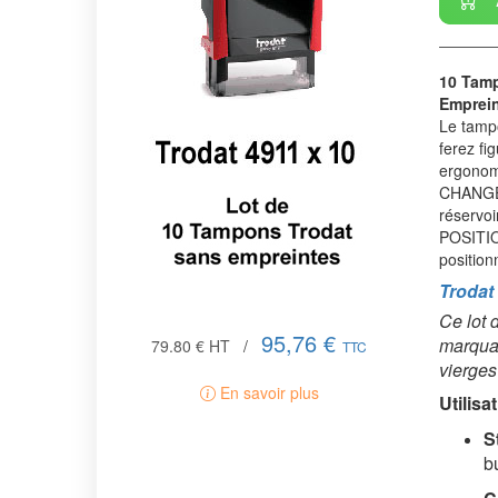
10 Tamp
Emprein
Le tampo
ferez fi
ergonomi
CHANGEM
réservoi
POSITIO
position
Trodat
Ce lot 
95,76 €
marquag
79.80 €
HT
/
TTC
vierges 
En savoir plus
Utilisa
S
b