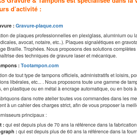
S Gravure & Tampons est spécialisée dans la v
urs d’activité :
avure
:
Gravure-plaque.com
tion de plaques professionnelles en plexiglass, aluminium ou la
icales, avocat, notaire, etc..). Plaques signalétiques en gravota
e Braille. Trophées. Nous proposons des solutions complètes pou
aîtrise des techniques de gravure laser et mécanique.
tampons
:
Tootampon.com
on de tout type de tampons officiels, administratifs et loisirs, po
ions libérales, etc... . Nous proposons toute une gamme de tam
, en plastique ou en métal à encrage automatique, ou en bois à
briquons dans notre atelier toutes vos commandes dans les mei
nt à un cahier des charges strict, afin de vous proposer la meill
rnisseurs principaux :
t :
qui est depuis plus de 70 ans la référence dans la fabricati
ograph :
qui est depuis plus de 60 ans la référence dans la four