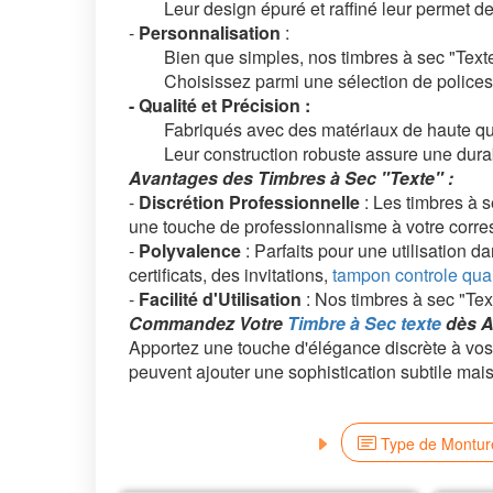
Leur design épuré et raffiné leur permet de
-
Personnalisation
:
Bien que simples, nos timbres à sec "Texte" o
Choisissez parmi une sélection de polices et 
- Qualité et Précision :
Fabriqués avec des matériaux de haute qualité
Leur construction robuste assure une durabili
Avantages des Timbres à Sec "Texte" :
-
Discrétion Professionnelle
: Les timbres à 
une touche de professionnalisme à votre corr
-
Polyvalence
: Parfaits pour une utilisation d
certificats, des invitations,
tampon controle qual
-
Facilité d'Utilisation
: Nos timbres à sec "Text
Commandez Votre
Timbre à Sec texte
dès A
Apportez une touche d'élégance discrète à v
peuvent ajouter une sophistication subtile mai
Type de Montur