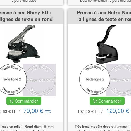
2 jours ouvrables
Délai de fabrication : 2 jours ouvrab
resse à sec Shiny ED :
Presse à sec Rétro Noir
lignes de texte en rond
3 lignes de texte en r
Commander
Commander
79,00 €
129,00 €
5.83 €
HT
/
107.50 €
HT
/
TTC
frage en relief - Rond diam. 38 mm
Très beau modèle décoratif, massif :
Saisie en ligne de votre texte.
Gaufrage en relief - Rond diam. 3