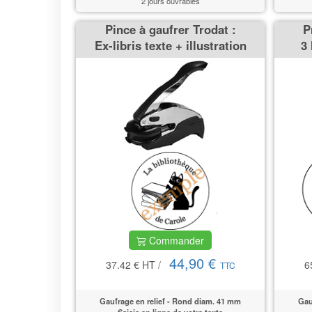
2 jours ouvrables
Pince à gaufrer Trodat :
P
Ex-libris texte + illustration
3 
Commander
44,90 €
37.42 €
HT
/
6
TTC
Gaufrage en relief - Rond diam. 41 mm
Gau
Saisie en ligne de votre texte