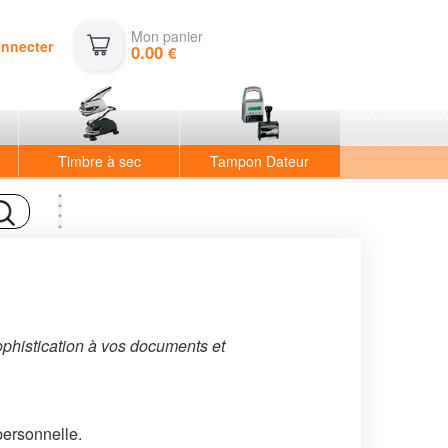
Mon panier
onnecter
0.00
€
Timbre à sec
Tampon Dateur
ophistication à vos documents et
personnelle.