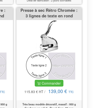
les
Délai de fabrication : 2 jours ouvrables
e :
Presse à sec Rétro Chromée :
ond
3 lignes de texte en rond
Commander
139,00 €
115.83 €
HT
/
TTC
TTC
 950 g
Très beau modèle décoratif, massif : 950 g
8 mm
Gaufrage en relief - Rond diam. 38 mm