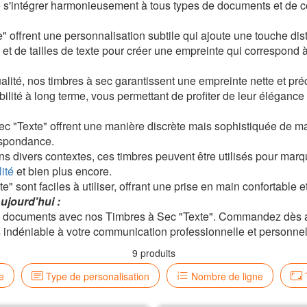
 s'intégrer harmonieusement à tous types de documents et de 
ffrent une personnalisation subtile qui ajoute une touche dis
de tailles de texte pour créer une empreinte qui correspond à v
, nos timbres à sec garantissent une empreinte nette et préci
té à long terme, vous permettant de profiter de leur éléganc
sec "Texte" offrent une manière discrète mais sophistiquée de 
espondance.
ans divers contextes, ces timbres peuvent être utilisés pour mar
ité
et bien plus encore.
e" sont faciles à utiliser, offrant une prise en main confortable
ujourd'hui :
os documents avec nos Timbres à Sec "Texte". Commandez dès a
s indéniable à votre communication professionnelle et personnel
9 produits
e
Type de personalisation
Nombre de ligne
T