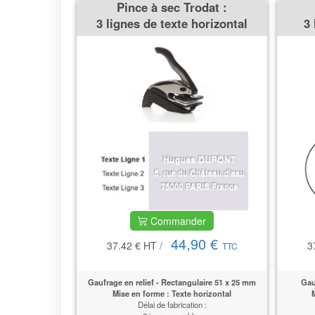
Pince à sec Trodat :
3 lignes de texte horizontal
3 
Commander
44,90 €
37.42 €
HT
/
3
TTC
Gaufrage en relief -
Rectangulaire 51 x 25 mm
Gau
Mise en forme : Texte horizontal
M
Délai de fabrication :