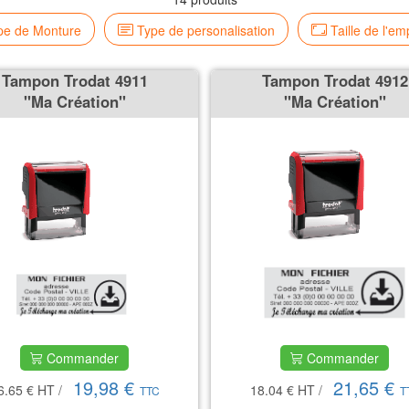
e de Monture
Type de personalisation
Taille de l'em
Tampon Trodat 4911
Tampon Trodat 4912
''Ma Création''
''Ma Création''
Commander
Commander
19,98 €
21,65 €
6.65 €
HT
/
18.04 €
HT
/
TTC
T