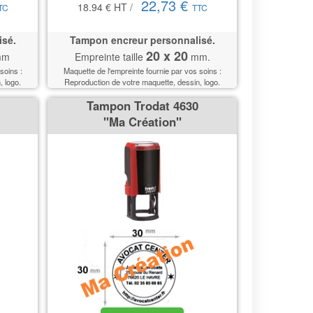
22,73 €
18.94 €
HT
/
TC
TTC
isé.
Tampon encreur personnalisé.
20 x 20
m
Empreinte taille
mm.
soins :
Maquette de l'empreinte fournie par vos soins :
, logo.
Reproduction de votre maquette, dessin, logo.
Tampon Trodat 4630
''Ma Création''