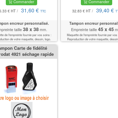
Commander
Commander
31,60 €
39,40 €
6.33 €
HT
/
32.83 €
HT
/
TTC
T
pon encreur personnalisé.
Tampon encreur personnal
38 x 38
45 x 45
preinte taille
mm.
Empreinte taille
m
te de l'empreinte fournie par vos soins :
Maquette de l'empreinte fournie par vos 
uction de votre maquette, dessin, logo.
Reproduction de votre maquette, dessin
ampon Carte de fidélité
rodat 4921 séchage rapide