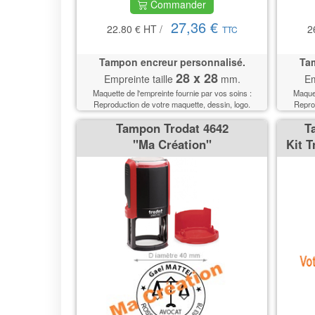
Commander
27,36 €
22.80 €
HT
/
2
TTC
Tampon encreur personnalisé.
Tam
28 x 28
Empreinte taille
mm.
Em
Maquette de l'empreinte fournie par vos soins :
Maquet
Reproduction de votre maquette, dessin, logo.
Reprod
Tampon Trodat 4642
T
''Ma Création''
Kit T