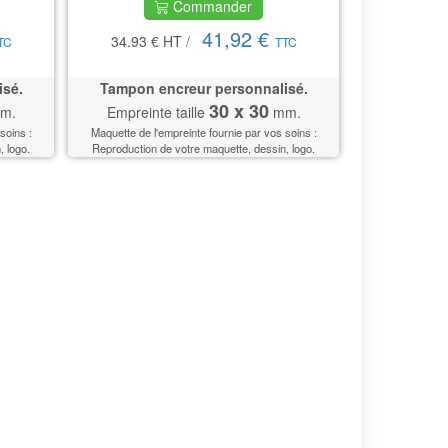
Commander
41,92 €
34.93 €
HT
/
TC
TTC
isé.
Tampon encreur personnalisé.
30 x 30
m.
Empreinte taille
mm.
soins :
Maquette de l'empreinte fournie par vos soins :
, logo.
Reproduction de votre maquette, dessin, logo.