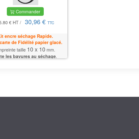
Commander
30,96 €
5.80 €
HT
/
TTC
it encre séchage Rapide.
carte de Fidélité papier glacé.
10 x 10
preinte taille
mm.
ite les bavures au séchage
.