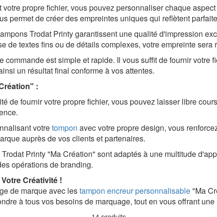
 votre propre fichier, vous pouvez personnaliser chaque aspect d
s permet de créer des empreintes uniques qui reflètent parfaitem
ampons Trodat Printy garantissent une qualité d'impression exc
sse de textes fins ou de détails complexes, votre empreinte sera 
commande est simple et rapide. Il vous suffit de fournir votre 
insi un résultat final conforme à vos attentes.
réation" :
té de fournir votre propre fichier, vous pouvez laisser libre cour
ence.
nalisant votre
tompon
avec votre propre design, vous renforcez
rque auprès de vos clients et partenaires.
rodat Printy "Ma Création" sont adaptés à une multitude d'appl
 des opérations de branding.
tre Créativité !
mage de marque avec les
tampon encreur personnalisable
"Ma Cr
e à tous vos besoins de marquage, tout en vous offrant une li
14 produits