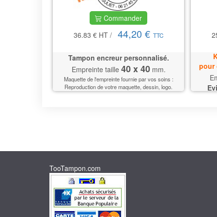
Commander
44,20 €
36.83 €
HT
/
2
TTC
K
Tampon encreur personnalisé.
pour 
40 x 40
Empreinte taille
mm.
Em
Maquette de l'empreinte fournie par vos soins :
Ev
Reproduction de votre maquette, dessin, logo.
TooTampon.com