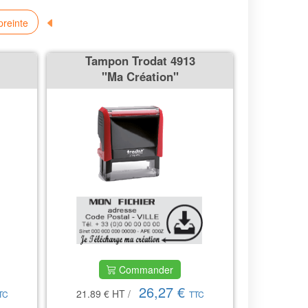
preinte
Tampon Trodat 4913
''Ma Création''
Commander
26,27 €
21.89 €
HT
/
TC
TTC