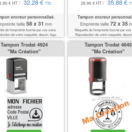
32,28 €
35,88 €
6.90 €
HT
/
29.90 €
HT
/
TTC
T
pon encreur personnalisé.
Tampon encreur personnal
58 x 31
72 x 35
preinte taille
mm
Empreinte taille
m
te de l'empreinte fournie par vos soins
Maquette de l'empreinte fournie par vos 
uction de votre maquette, dessin, logo.
Reproduction de votre maquette, dessin
Tampon Trodat 4924
Tampon Trodat 4645
''Ma Création''
''Ma Création''