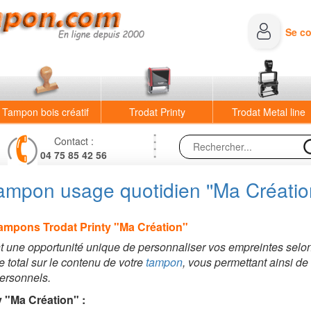
Se c
Tampon bois créatif
Trodat Printy
Trodat Metal line
Contact :
04 75 85 42 56
ampon usage quotidien ''Ma Création
Tampons Trodat Printy "Ma Création"
t une opportunité unique de personnaliser vos empreintes selon v
le total sur le contenu de votre
tampon
, vous permettant ainsi de
personnels.
 "Ma Création" :