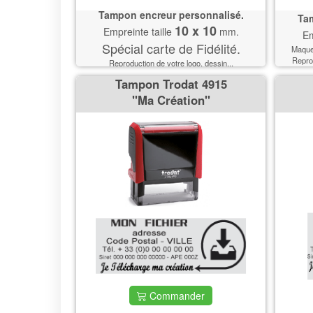
Tampon encreur personnalisé.
Tam
10 x 10
Empreinte taille
mm.
Em
Spécial carte de Fidélité.
Maquet
Reprod
Reproduction de votre logo, dessin...
Tampon Trodat 4915
''Ma Création''
Commander