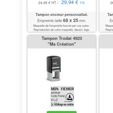
29,94 €
24.95 €
HT
/
2
TTC
Tampon encreur personnalisé.
Tam
68 x 25
Empreinte taille
mm
Em
.
Maquette de l'empreinte fournie par vos soins :
Maquet
Reproduction de votre maquette, dessin, logo.
Reprod
Tampon Trodat 4923
''Ma Création''