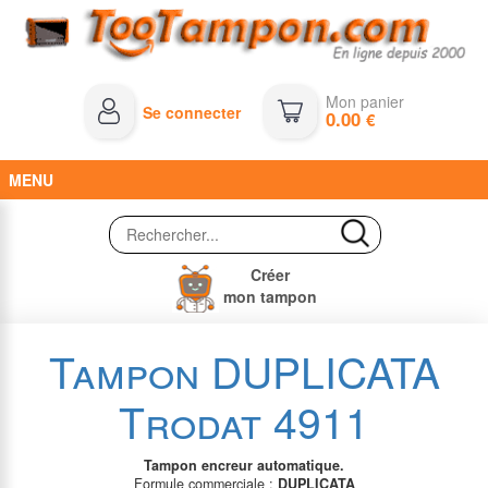
Mon panier
Se connecter
0.00
€
MENU
Créer
mon tampon
Tampon DUPLICATA
Trodat 4911
Tampon encreur automatique.
Formule commerciale :
DUPLICATA