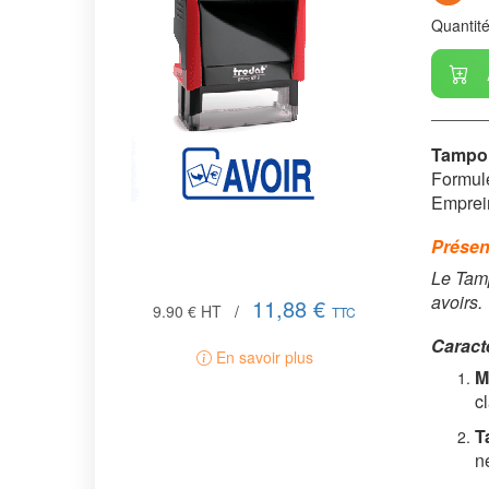
Quantit
Tampon
Formul
Emprei
Présen
Le Tamp
avoirs.
11,88 €
9.90 €
HT
/
TTC
Caract
En savoir plus
M
c
T
n