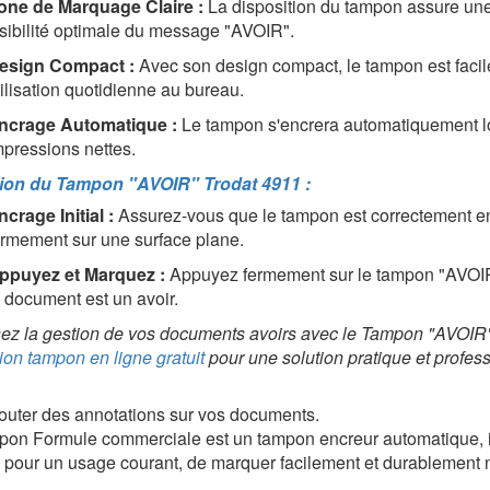
one de Marquage Claire :
La disposition du tampon assure une
isibilité optimale du message "AVOIR".
esign Compact :
Avec son design compact, le tampon est facile
tilisation quotidienne au bureau.
ncrage Automatique :
Le tampon s'encrera automatiquement lor
mpressions nettes.
ation du Tampon "AVOIR" Trodat 4911 :
ncrage Initial :
Assurez-vous que le tampon est correctement enc
ermement sur une surface plane.
ppuyez et Marquez :
Appuyez fermement sur le tampon "AVOIR"
e document est un avoir.
sez la gestion de vos documents avoirs avec le Tampon "AVOI
ion tampon en ligne gratuit
pour une solution pratique et profess
outer des annotations sur vos documents.
on Formule commerciale est un tampon encreur automatique, il f
 pour un usage courant, de marquer facilement et durablement n
si.