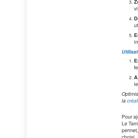
Z
v
D
u
E
i
Utilis
E
f
A
l
Optimi
la
créat
Pour aj
Le Tamp
permet,
choi