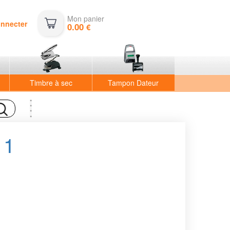
Mon panier
onnecter
0.00
€
Timbre à sec
Tampon Dateur
11