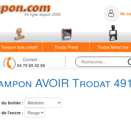
Se c
Tampon bois créatif
Trodat Printy
Trodat Metal line
Contact :
04 75 85 42 56
ampon AVOIR Trodat 49
du boitier :
de l'encre :