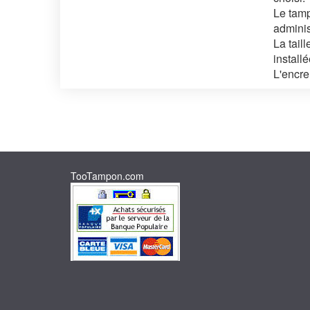
Le tamp
administ
La tail
install
L'encre
TooTampon.com