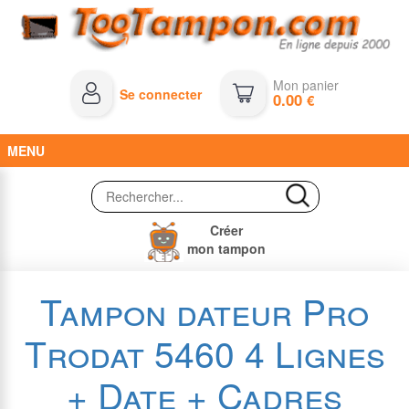
Mon panier
Se connecter
0.00
€
MENU
Créer
mon tampon
Tampon dateur Pro
Trodat 5460 4 Lignes
+ Date + Cadres