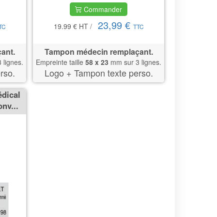
Commander
23,99 €
19.99 €
HT
/
TC
TTC
ant.
Tampon médecin remplaçant.
 lignes.
Empreinte taille
58 x 23
mm sur 3 lignes.
rso.
Logo + Tampon texte perso.
édical
nv...