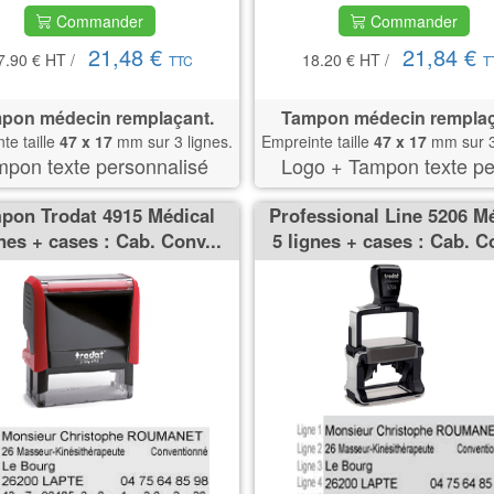
Commander
Commander
21,48 €
21,84 €
7.90 €
HT
/
18.20 €
HT
/
TTC
T
pon médecin remplaçant.
Tampon médecin remplaç
te taille
47 x 17
mm sur 3 lignes.
Empreinte taille
47 x 17
mm sur 3
pon texte personnalisé
Logo + Tampon texte pe
pon Trodat 4915 Médical
Professional Line 5206 M
gnes + cases : Cab. Conv...
5 lignes + cases : Cab. Co