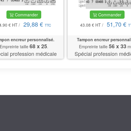
Commander
Commander
29,88 €
51,70 €
4.90 €
HT
/
43.08 €
HT
/
TTC
T
pon encreur personnalisé.
Tampon encreur personnal
68 x 25
56 x 33
Empreinte taille
.
Empreinte taille
m
cial profession médicale
Spécial profession médi