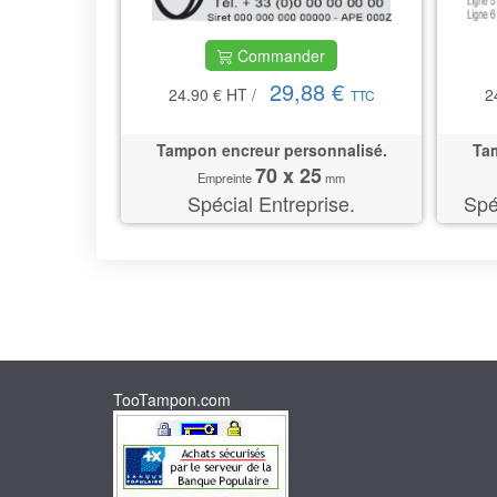
Commander
29,88 €
24.90 €
HT
/
2
TTC
Tampon encreur personnalisé.
Tam
70 x 25
Empreinte
mm
Spécial Entreprise.
Spé
TooTampon.com