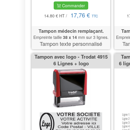
Commander
17,76 €
14.80 €
HT
/
1
TTC
Tampon médecin remplaçant.
Tam
Empreinte taille
38 x 14
mm sur 3 lignes.
Emprein
Tampon texte personnalisé
Tam
Tampon avec logo - Trodat 4915
Tam
6 Lignes + logo
6 li