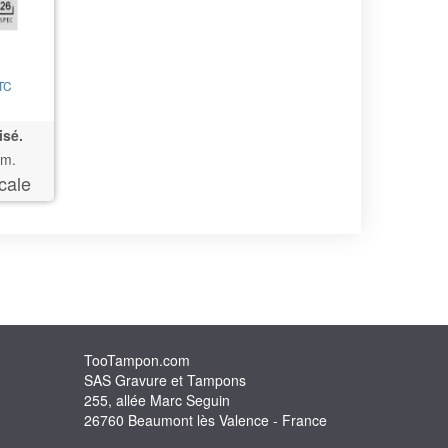
TC
isé.
m.
cale
TooTampon.com
SAS Gravure et Tampons
255, allée Marc Seguin
26760 Beaumont lès Valence - France