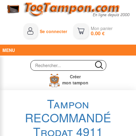
Mon panier
Se connecter
0.00
€
MENU
Créer
mon tampon
Tampon
RECOMMANDÉ
Trodat 4911