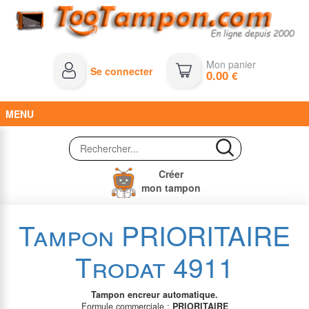
Mon panier
Se connecter
0.00
€
MENU
Créer
mon tampon
Tampon PRIORITAIRE
Trodat 4911
Tampon encreur automatique.
Formule commerciale :
PRIORITAIRE