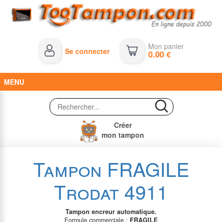
Mon panier
Se connecter
0.00
€
MENU
Créer
mon tampon
Tampon FRAGILE
Trodat 4911
Tampon encreur automatique.
Formule commerciale :
FRAGILE