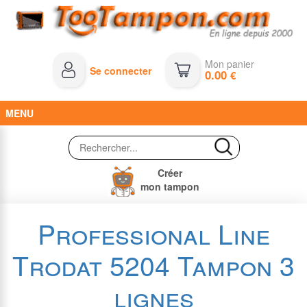
Mon panier
Se connecter
0.00
€
MENU
Créer
mon tampon
Professional Line
Trodat 5204 Tampon 3
lignes