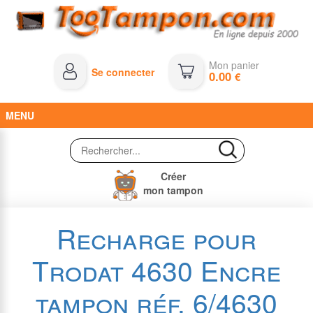
Mon panier
Se connecter
0.00
€
MENU
Créer
mon tampon
Recharge pour
Trodat 4630 Encre
tampon réf. 6/4630