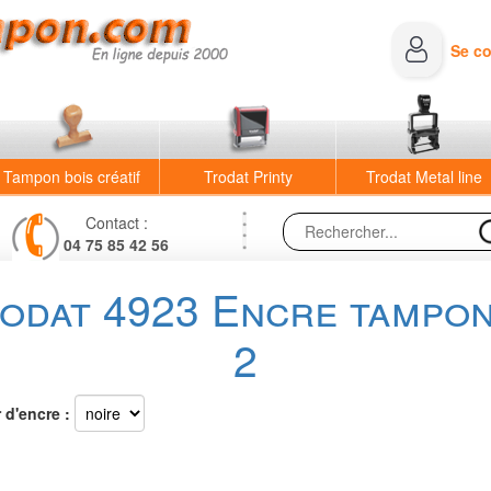
Se c
Tampon bois créatif
Trodat Printy
Trodat Metal line
Contact :
04 75 85 42 56
dat 4923 Encre tampon 
2
 d'encre :