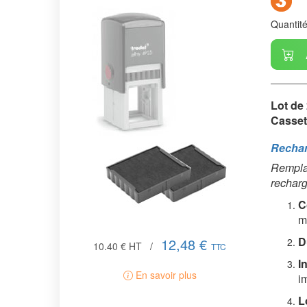
Quantit
Lot de 
Cassett
Rechar
Remplac
recharg
C
m
D
12,48 €
10.40 €
HT
/
TTC
In
En savoir plus
i
L