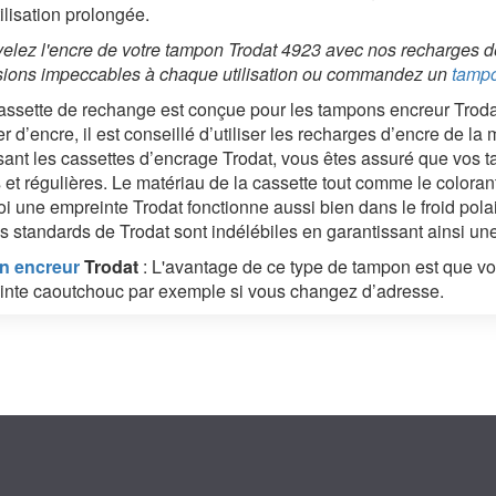
ilisation prolongée.
lez l'encre de votre tampon Trodat 4923 avec nos recharges d
sions impeccables à chaque utilisation ou commandez un
tampo
assette de rechange est conçue pour les tampons encreur Trod
 d’encre, il est conseillé d’utiliser les recharges d’encre de la
isant les cassettes d’encrage Trodat, vous êtes assuré que vos 
 et régulières. Le matériau de la cassette tout comme le colorant
i une empreinte Trodat fonctionne aussi bien dans le froid polai
 standards de Trodat sont indélébiles en garantissant ainsi une
n encreur
Trodat
: L'avantage de ce type de tampon est que v
inte caoutchouc par exemple si vous changez d’adresse.