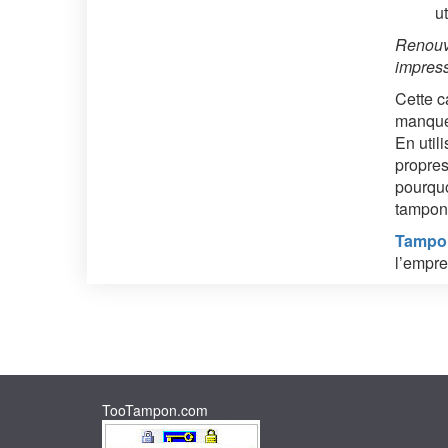
ut
Renouve
impres
Cette c
manquer
En util
propres
pourquo
tampons
Tampo
l’empre
TooTampon.com