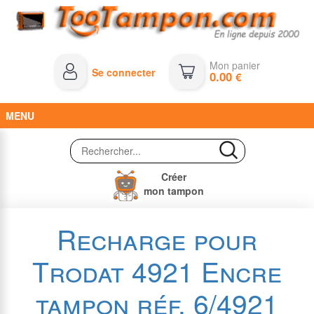
Mon panier
Se connecter
0.00
€
MENU
Créer
mon tampon
Recharge pour
Trodat 4921 Encre
tampon réf. 6/4921