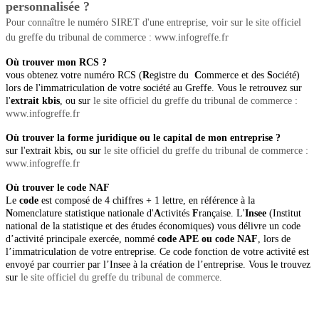
personnalisée ?
Pour connaître le numéro SIRET d'une entreprise, voir sur le site officiel
du greffe du tribunal de commerce : www.infogreffe.fr
Où trouver mon RCS ?
vous obtenez votre numéro RCS (
R
egistre du
C
ommerce et des
S
ociété)
lors de l'immatriculation de votre société au Greffe. Vous le retrouvez sur
l'
extrait kbis
, ou sur
le site officiel du greffe du tribunal de commerce
:
www.infogreffe.fr
Où trouver la forme juridique ou le capital de mon entreprise ?
sur l'extrait kbis, ou sur
le site officiel du greffe du tribunal de commerce
:
www.infogreffe.fr
Où trouver le code NAF
Le
code
est composé de 4 chiffres + 1 lettre, en référence à la
N
omenclature statistique nationale d'
A
ctivités
F
rançaise. L'
Insee
(Institut
national de la statistique et des études économiques) vous délivre un code
d’activité principale exercée, nommé
code APE ou code NAF
, lors de
l’immatriculation de votre entreprise
. Ce code fonction de votre activité est
envoyé par courrier par l’Insee à la création de l’entreprise. Vous le trouvez
sur
le site officiel du greffe du tribunal de commerce.