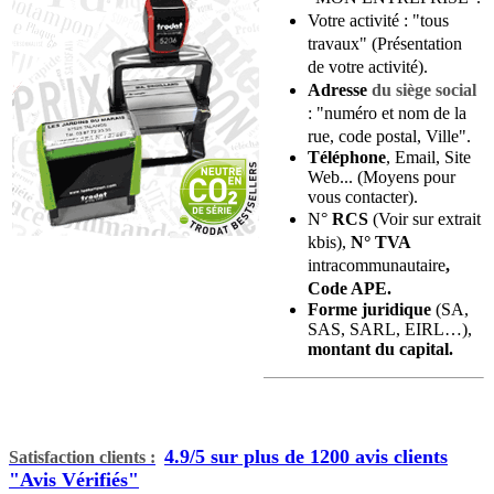
Votre activité : "tous
travaux"
(Présentation
de votre activité).
Adresse
du siège social
:
"
numéro et
nom de la
rue, code postal, Ville".
Téléphone
, Email,
Site
Web... (Moyens pour
vous contacter).
N°
RCS
(Voir sur extrait
kbis),
N° TVA
intracommunautaire
,
Code APE
.
Forme juridique
(SA,
SAS, SARL, EIRL…),
montant du capital.
4.9/5 sur plus de 1200 avis clients
Satisfaction clients
:
"Avis Vérifiés"