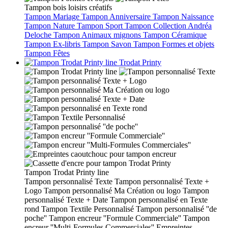
Tampon bois loisirs créatifs
Tampon Mariage
Tampon Anniversaire
Tampon Naissance
Tampon Nature
Tampon Sport
Tampon Collection Andréa
Deloche
Tampon Animaux mignons
Tampon Céramique
Tampon Ex-libris
Tampon Savon
Tampon Formes et objets
Tampon Fêtes
Trodat Printy
Tampon Trodat Printy line
Tampon personnalisé Texte
Tampon personnalisé Texte +
Logo
Tampon personnalisé Ma Création ou logo
Tampon
personnalisé Texte + Date
Tampon personnalisé en Texte
rond
Tampon Textile Personnalisé
Tampon personnalisé ''de
poche''
Tampon encreur ''Formule Commerciale''
Tampon
encreur ''Multi-Formules Commerciales''
Empreintes