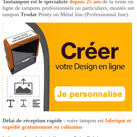
Tootampon
est le
spécialiste
depuis 25 ans
de la vente en
ligne de tampons professionnels ou particuliers, montés sur
tampon
Trodat
Printy ou Métal line (Professionnal line).
Délai de réception rapide
: votre tampon est
fabriqué et
expédié gratuitement
en colissimo