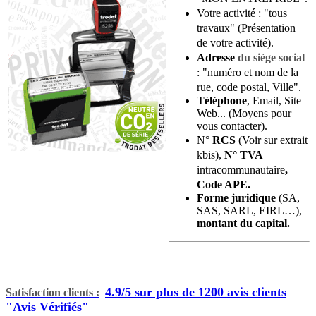
Votre activité : "tous
travaux"
(Présentation
de votre activité).
Adresse
du siège social
:
"
numéro et
nom de la
rue, code postal, Ville".
Téléphone
, Email,
Site
Web... (Moyens pour
vous contacter).
N°
RCS
(Voir sur extrait
kbis),
N° TVA
intracommunautaire
,
Code APE
.
Forme juridique
(SA,
SAS, SARL, EIRL…),
montant du capital.
4.9/5 sur plus de 1200 avis clients
Satisfaction clients
:
"Avis Vérifiés"