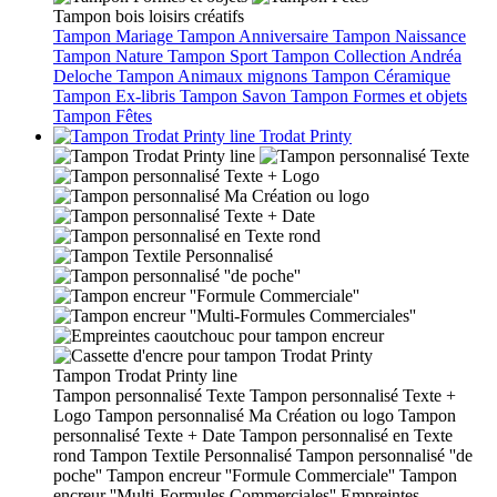
Tampon bois loisirs créatifs
Tampon Mariage
Tampon Anniversaire
Tampon Naissance
Tampon Nature
Tampon Sport
Tampon Collection Andréa
Deloche
Tampon Animaux mignons
Tampon Céramique
Tampon Ex-libris
Tampon Savon
Tampon Formes et objets
Tampon Fêtes
Trodat Printy
Tampon Trodat Printy line
Tampon personnalisé Texte
Tampon personnalisé Texte +
Logo
Tampon personnalisé Ma Création ou logo
Tampon
personnalisé Texte + Date
Tampon personnalisé en Texte
rond
Tampon Textile Personnalisé
Tampon personnalisé ''de
poche''
Tampon encreur ''Formule Commerciale''
Tampon
encreur ''Multi-Formules Commerciales''
Empreintes