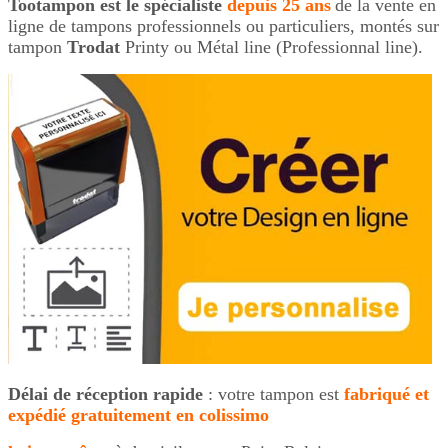
Tootampon
est le
spécialiste
depuis 25 ans
de la vente en
ligne de tampons professionnels ou particuliers, montés sur
tampon
Trodat
Printy ou Métal line (Professionnal line).
Délai de réception rapide
: votre tampon est
fabriqué et
expédié gratuitement
en colissimo