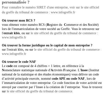
personnalisée ?
Pour connaître le numéro SIRET d'une entreprise, voir sur le site officiel
du greffe du tribunal de commerce : www.infogreffe.fr
Où trouver mon RCS ?
vous obtenez votre numéro RCS (
R
egistre du
C
ommerce et des
S
ociété)
lors de l'immatriculation de votre société au Greffe. Vous le retrouvez sur
l'
extrait kbis
, ou sur
le site officiel du greffe du tribunal de commerce
:
www.infogreffe.fr
Où trouver la forme juridique ou le capital de mon entreprise ?
sur l'extrait kbis, ou sur
le site officiel du greffe du tribunal de commerce
:
www.infogreffe.fr
Où trouver le code NAF
Le
code
est composé de 4 chiffres + 1 lettre, en référence à la
N
omenclature statistique nationale d'
A
ctivités
F
rançaise. L'
Insee
(Institut
national de la statistique et des études économiques) vous délivre un code
d’activité principale exercée, nommé
code APE ou code NAF
, lors de
l’immatriculation de votre entreprise
. Ce code fonction de votre activité est
envoyé par courrier par l’Insee à la création de l’entreprise. Vous le trouvez
sur
le site officiel du greffe du tribunal de commerce.