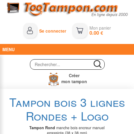
Mon panier
Se connecter
0.00
€
MENU
Créer
mon tampon
Tampon bois 3 lignes
Rondes + Logo
Tampon Rond
manche bois encreur manuel
empreinte (38 x 38 mm)