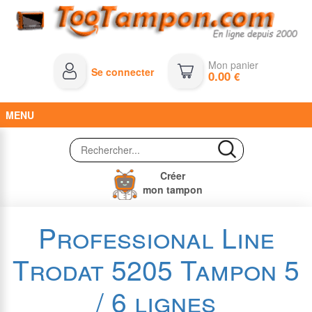
Mon panier
Se connecter
0.00
€
MENU
Créer
mon tampon
Professional Line
Trodat 5205 Tampon 5
/ 6 lignes